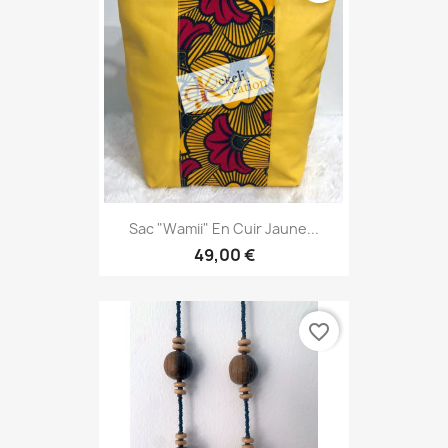
Sac "Wamii" En Cuir Jaune...
49,00 €
favorite_border