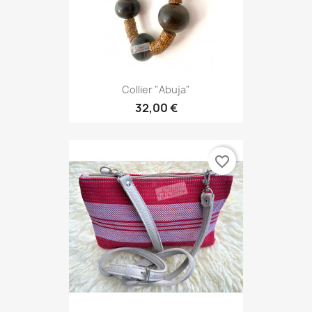
Collier "Abuja"
32,00 €
favorite_border