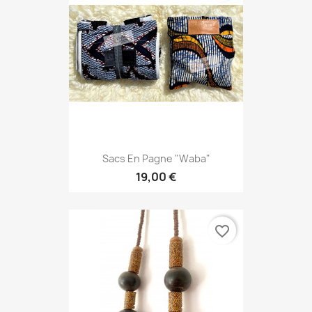
Sacs En Pagne "Waba"
19,00 €
favorite_border