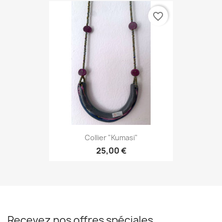
favorite_border
Collier "Kumasi"
25,00 €
Recevez nos offres spéciales