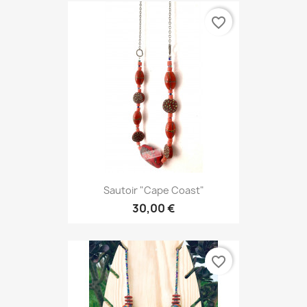
favorite_border
Sautoir "Cape Coast"
30,00 €
favorite_border