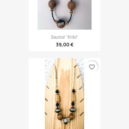
Sautoir "Kribi"
39,00 €
favorite_border