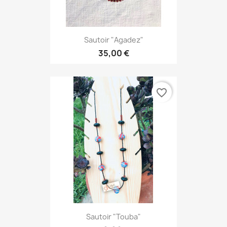
Sautoir "Agadez"
35,00 €
favorite_border
Sautoir "Touba"