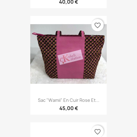
40,00 €
favorite_border
Sac "Wamii" En Cuir Rose Et...
45,00 €
favorite_border