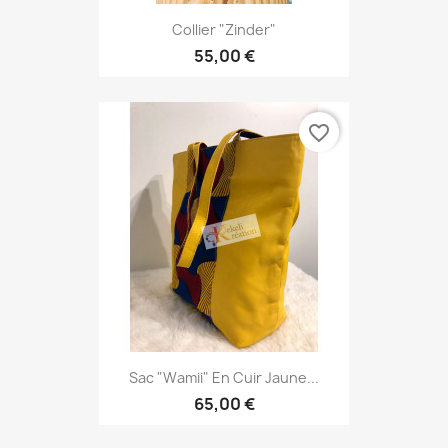
Collier "Zinder"
55,00 €
favorite_border
Sac "Wamii" En Cuir Jaune...
65,00 €