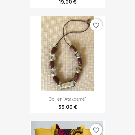
19,00 €
favorite_border
Collier "Atakpamé"
35,00 €
favorite_border