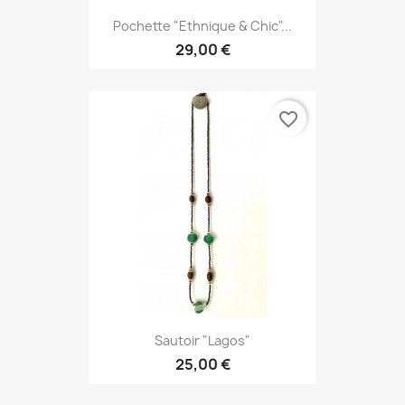
Pochette "Ethnique & Chic"...
29,00 €
favorite_border
Sautoir "Lagos"
25,00 €