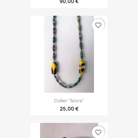
90,00 €
favorite_border
Collier "Accra"
25,00 €
favorite_border