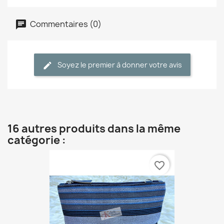
Commentaires (0)
Soyez le premier à donner votre avis
16 autres produits dans la même
catégorie :
favorite_border