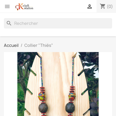
shopping_cart


(0)
search
Accueil
Collier "Thiès"