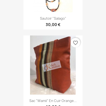
Sautoir "Salago"
30,00 €
favorite_border
Sac "Wamii" En Cuir Orange...