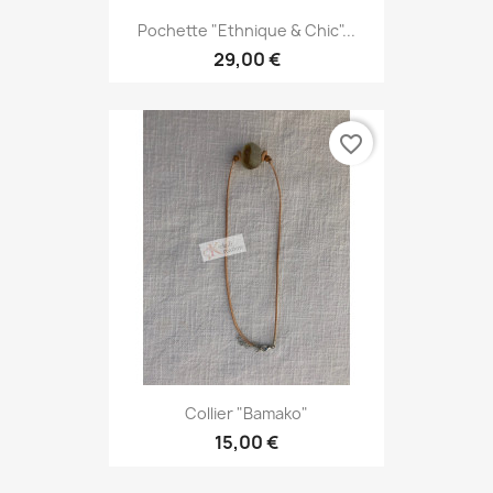
Pochette "Ethnique & Chic"...
29,00 €
favorite_border
Collier "Bamako"
15,00 €