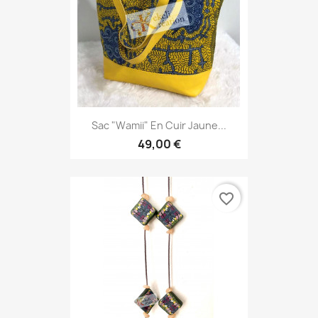
Sac "Wamii" En Cuir Jaune...
49,00 €
favorite_border