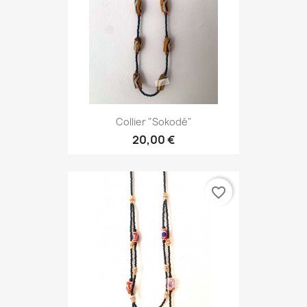
Collier "Sokodé"
20,00 €
favorite_border