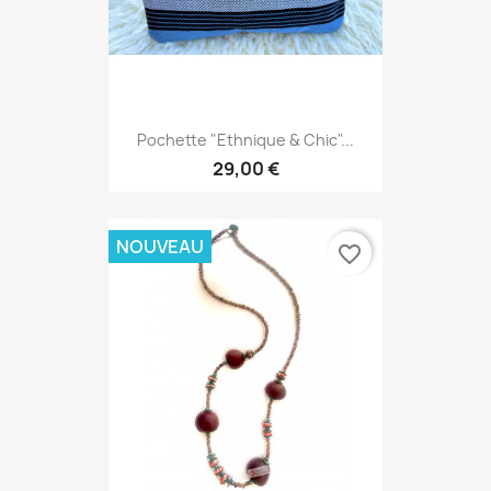
Pochette "Ethnique & Chic"...
29,00 €
NOUVEAU
favorite_border