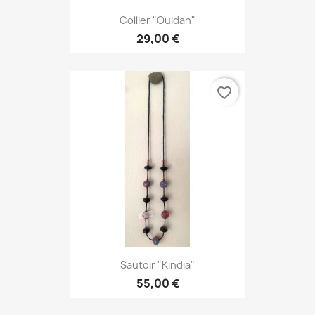
Collier "Ouidah"
29,00 €
favorite_border
Sautoir "Kindia"
55,00 €