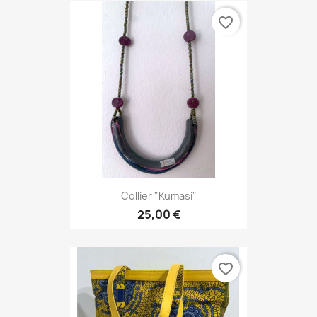
favorite_border
Collier "Kumasi"
25,00 €
favorite_border