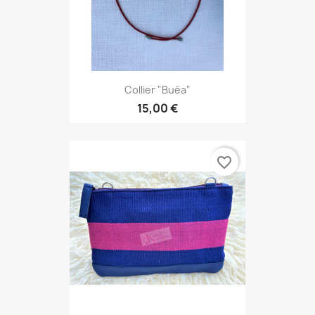
Collier "Buéa"
15,00 €
favorite_border