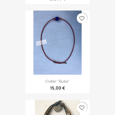
favorite_border
Collier "Buéa"
15,00 €
favorite_border