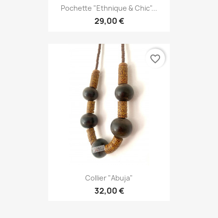
Pochette "Ethnique & Chic"...
29,00 €
favorite_border
Collier "Abuja"
32,00 €