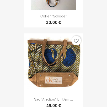
Collier "Sokodé"
20,00 €
favorite_border
Sac "Afedjou" En Daim...
49,00 €