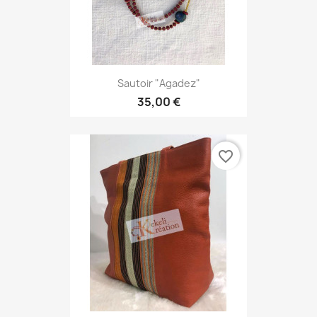
Sautoir "Agadez"
35,00 €
favorite_border