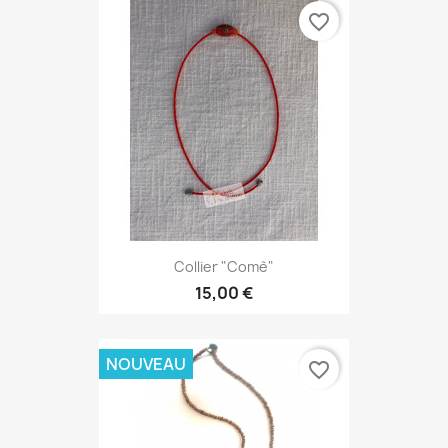
favorite_border
Collier "Comè"
15,00 €
NOUVEAU
favorite_border