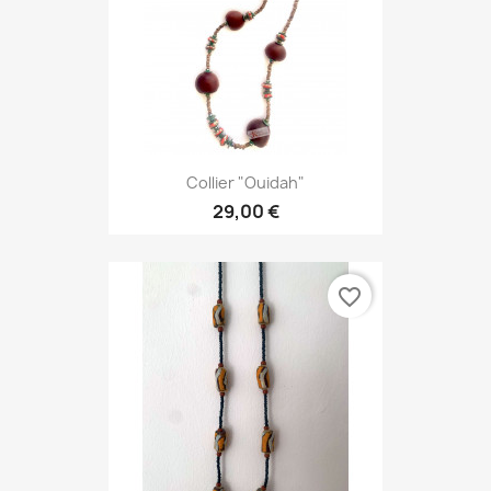
Collier "Ouidah"
29,00 €
favorite_border