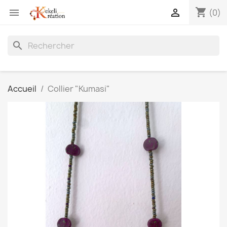
shopping_cart


(0)
search
Accueil
Collier "Kumasi"