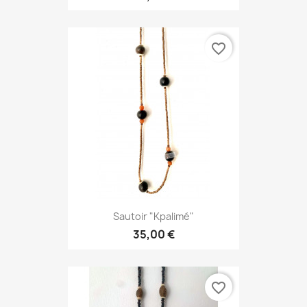
favorite_border
Sautoir "Kpalimé"
35,00 €
favorite_border