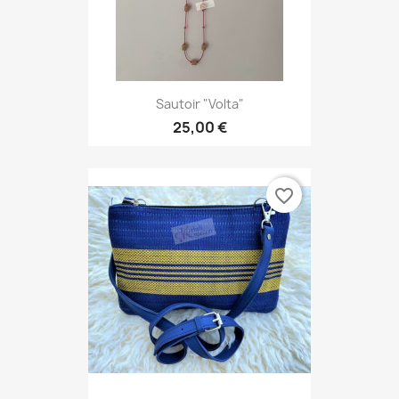
Sautoir "Volta"
25,00 €
favorite_border