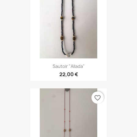
Sautoir "Allada"
22,00 €
favorite_border