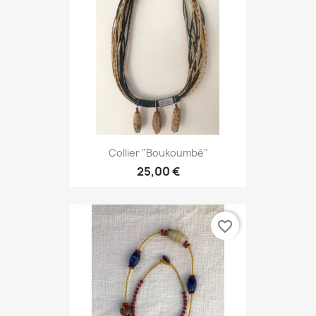
Collier "Boukoumbé"
25,00 €
favorite_border