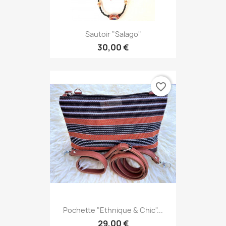
Sautoir "Salago"
30,00 €
favorite_border
Pochette "Ethnique & Chic"...
29,00 €