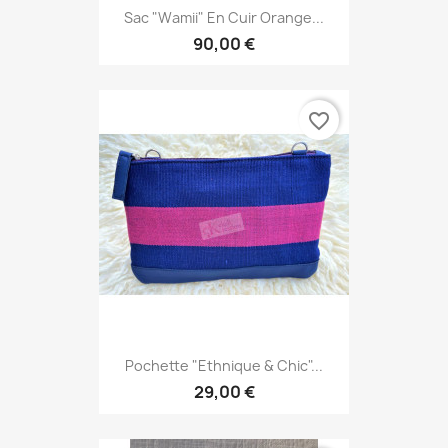
Sac "Wamii" En Cuir Orange...
90,00 €
favorite_border
Pochette "Ethnique & Chic"...
29,00 €