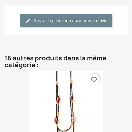
Soyez le premier à donner votre avis
16 autres produits dans la même
catégorie :
favorite_border