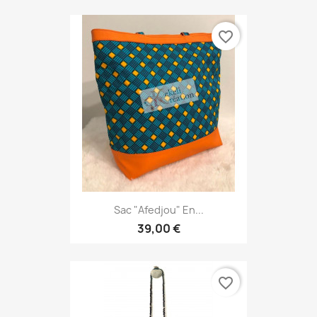
favorite_border
Sac "Afedjou" En...
39,00 €
favorite_border