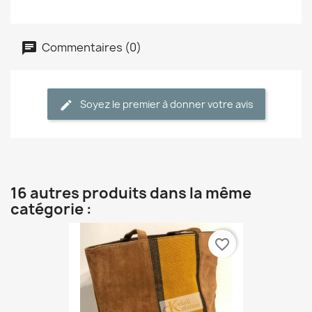
Commentaires (0)
Soyez le premier à donner votre avis
16 autres produits dans la même
catégorie :
favorite_border