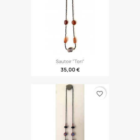
Sautoir "Tori"
35,00 €
favorite_border