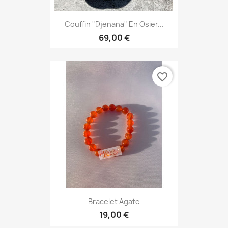
Couffin "Djenana" En Osier...
69,00 €
favorite_border
Bracelet Agate
19,00 €