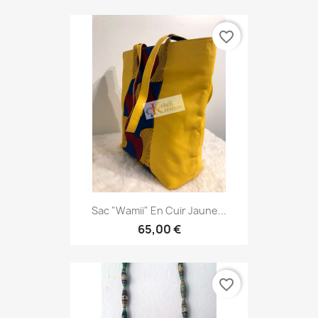
favorite_border
Sac "Wamii" En Cuir Jaune...
65,00 €
favorite_border