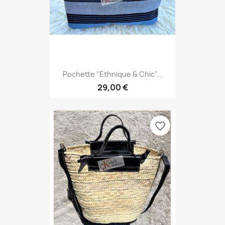
Pochette "Ethnique & Chic"...
29,00 €
favorite_border