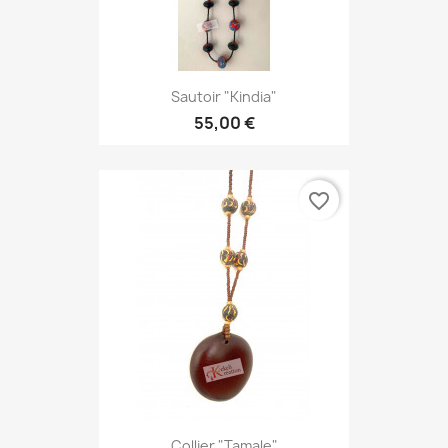
Sautoir "Kindia"
55,00 €
favorite_border
Collier "Tamale"