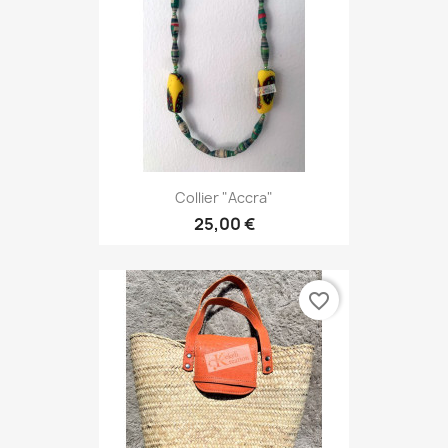
Collier "Accra"
25,00 €
favorite_border