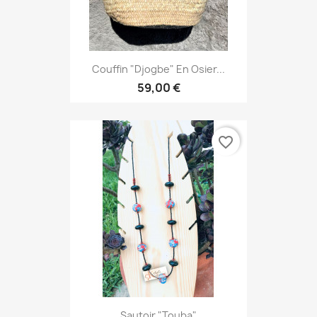
Couffin "Djogbe" En Osier...
59,00 €
favorite_border
Sautoir "Touba"