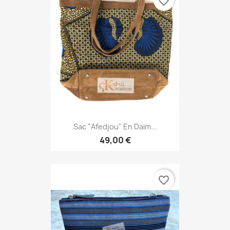
favorite_border
Sac "Afedjou" En Daim...
49,00 €
favorite_border