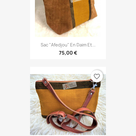
Sac "Afedjou" En Daim Et...
75,00 €
favorite_border