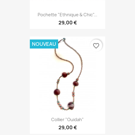
Pochette "Ethnique & Chic"...
29,00 €
NOUVEAU
favorite_border
Collier "Ouidah"
29,00 €