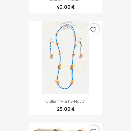
40,00 €
favorite_border
Collier "Porto-Novo"
25,00 €