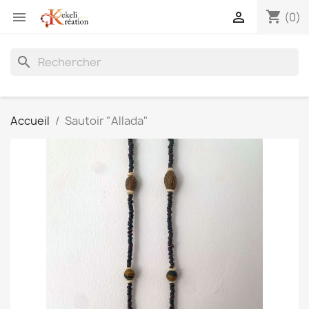
shopping_cart


(0)
search
Accueil
Sautoir "Allada"