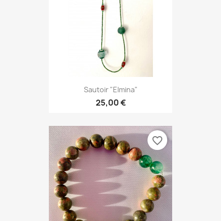
Sautoir "Elmina"
25,00 €
favorite_border