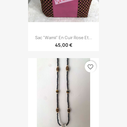
Sac "Wamii" En Cuir Rose Et...
45,00 €
favorite_border