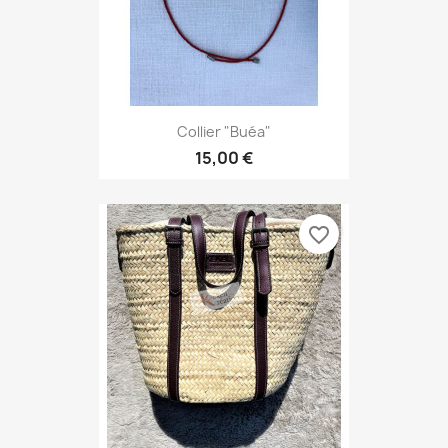
Collier "Buéa"
15,00 €
favorite_border