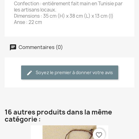
Confection : entièrement fait main en Tunisie par
les artisans locaux.
Dimensions : 35 cm (H) x 38 cm (L) x 13 cm (l)
Anse : 22 cm
Commentaires (0)
Soyez le premier à donner votre avis
16 autres produits dans la même
catégorie :
favorite_border