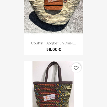
Couffin "Djogbe" En Osier...
59,00 €
favorite_border