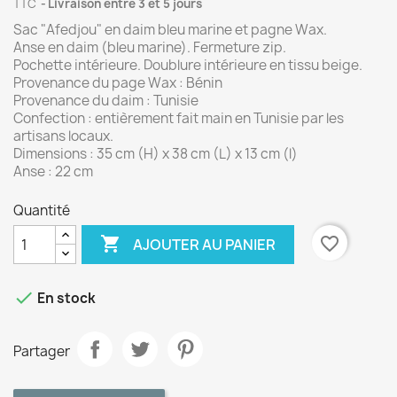
TTC
Livraison entre 3 et 5 jours
Sac "Afedjou" en daim bleu marine et pagne Wax
.
Anse en daim (bleu marine). Fermeture zip.
Pochette intérieure. Doublure intérieure en tissu beige.
Provenance du page Wax : Bénin
Provenance du daim : Tunisie
Confection : entièrement fait main en Tunisie par les
artisans locaux.
Dimensions : 35 cm (H) x 38 cm (L) x 13 cm (l)
Anse : 22 cm
Quantité

favorite_border
AJOUTER AU PANIER

En stock
Partager