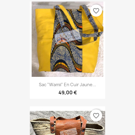
favorite_border
Sac "Wamii" En Cuir Jaune...
49,00 €
favorite_border