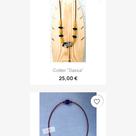
Collier "Dassa"
25,00 €
favorite_border