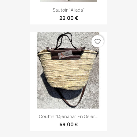
Sautoir "Allada"
22,00 €
favorite_border
Couffin "Djenana" En Osier...
69,00 €