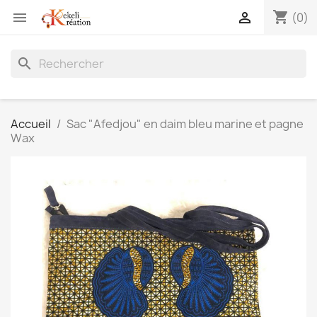
shopping_cart


(0)
search
Accueil
Sac "Afedjou" en daim bleu marine et pagne
Wax