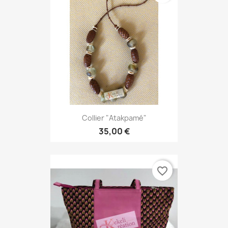
Collier "Atakpamé"
35,00 €
favorite_border