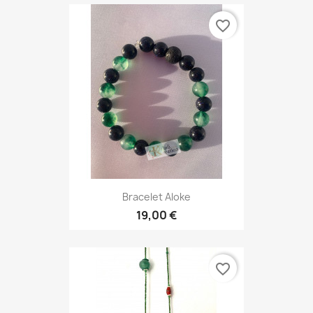
favorite_border
Bracelet Aloke
19,00 €
favorite_border