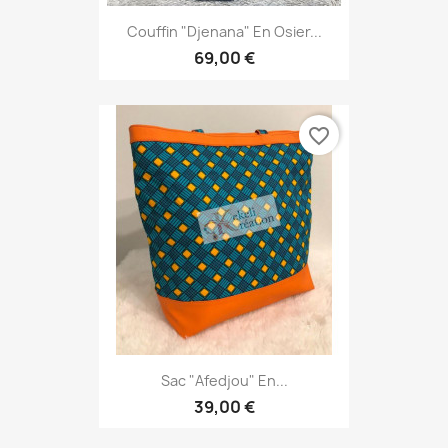
Couffin "Djenana" En Osier...
69,00 €
favorite_border
Sac "Afedjou" En...
39,00 €