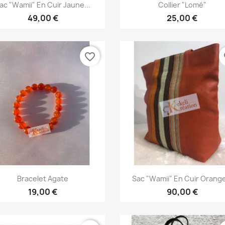
Aperçu rapide
Aperçu rapide


ac "Wamii" En Cuir Jaune...
Collier "Lomé"
49,00 €
25,00 €
favorite_border
fa
Aperçu rapide
Aperçu rapide


Bracelet Agate
Sac "Wamii" En Cuir Orange
19,00 €
90,00 €