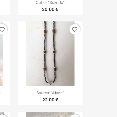
Aperçu rapide

Collier "Sokodé"
20,00 €
vorite_border
favorite_border
Aperçu rapide

...
Sautoir "Allada"
22,00 €