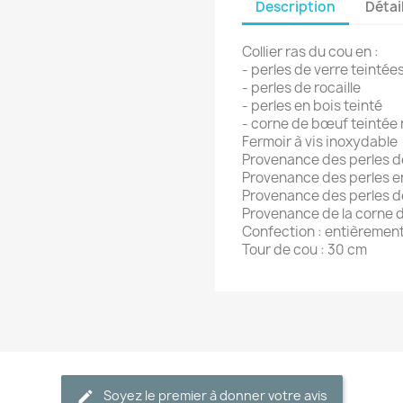
Description
Détai
Collier ras du cou en :
- perles de verre teintée
- perles de rocaille
- perles en bois teinté
- corne de bœuf teintée 
Fermoir à vis inoxydable
Provenance des perles de
Provenance des perles en
Provenance des perles de
Provenance de la corne d
Confection : entièrement
Tour de cou : 30 cm
Soyez le premier à donner votre avis