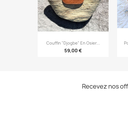
Aperçu rapide

Couffin "Djogbe" En Osier...
Po
59,00 €
Recevez nos off