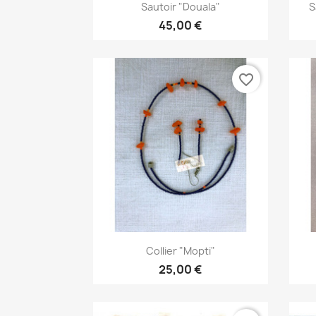
Aperçu rapide

Sautoir "Douala"
S
45,00 €
favorite_border
Aperçu rapide

Collier "Mopti"
25,00 €