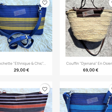
favorite_border
fa
Aperçu rapide
Aperçu rapide


chette "Ethnique & Chic"...
Couffin "Djenana" En Osier.
29,00 €
69,00 €
favorite_border
fa