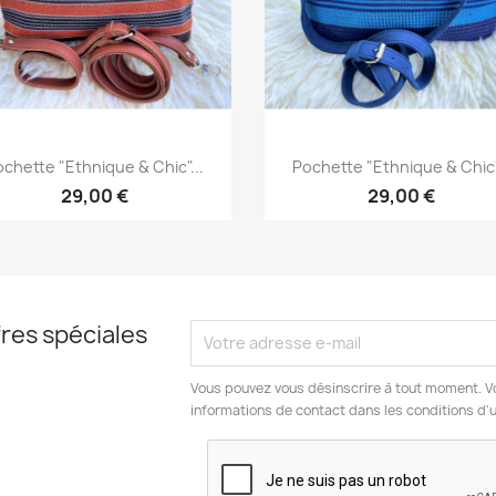
Aperçu rapide
Aperçu rapide


chette "Ethnique & Chic"...
Pochette "Ethnique & Chic"
29,00 €
29,00 €
res spéciales
Vous pouvez vous désinscrire à tout moment. V
informations de contact dans les conditions d'ut