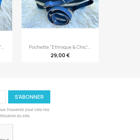
Aperçu rapide

...
Pochette "Ethnique & Chic"...
29,00 €
ous trouverez pour cela nos
ilisation du site.