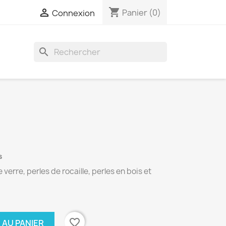
shopping_cart

Panier
(0)
Connexion
search
s
 verre, perles de rocaille, perles en bois et
favorite_border
 AU PANIER