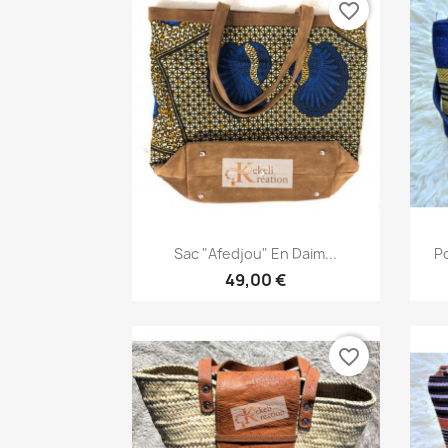
favorite_border
Aperçu rapide

Sac "Afedjou" En Daim...
Po
49,00 €
favorite_border