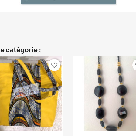
e catégorie :
favorite_border
fa