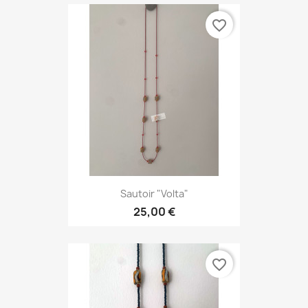
favorite_border
Sautoir "Volta"
25,00 €
favorite_border