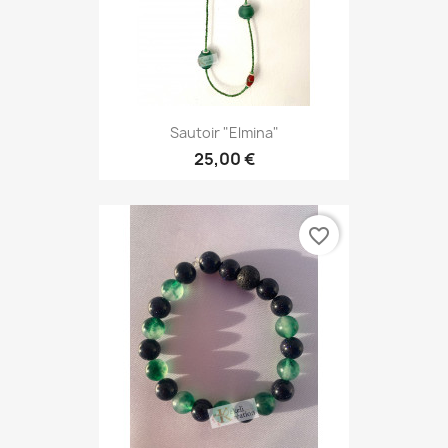
Sautoir "Elmina"
25,00 €
favorite_border