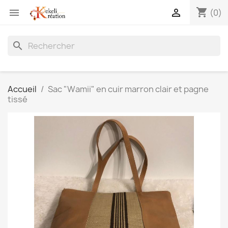
shopping_cart


(0)
search
Accueil
Sac "Wamii" en cuir marron clair et pagne
tissé