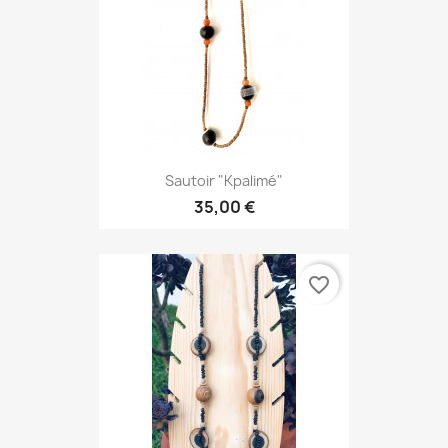
Sautoir "Kpalimé"
35,00 €
favorite_border