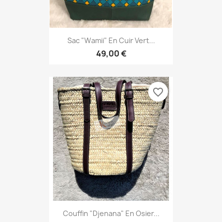
Sac "Wamii" En Cuir Vert...
49,00 €
favorite_border
Couffin "Djenana" En Osier...