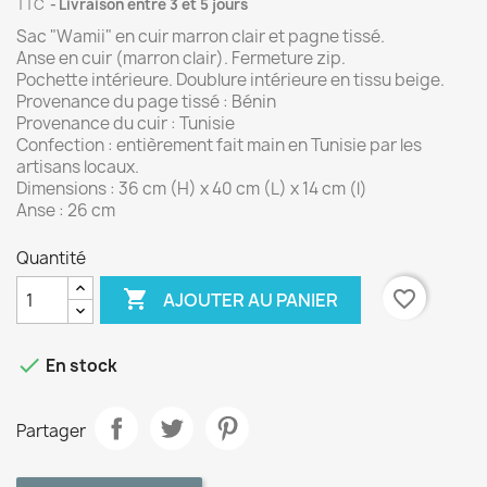
TTC
Livraison entre 3 et 5 jours
Sac "Wamii" en cuir marron clair et pagne tissé
.
Anse en cuir (marron clair). Fermeture zip.
Pochette intérieure. Doublure intérieure en tissu beige.
Provenance du page tissé : Bénin
Provenance du cuir : Tunisie
Confection : entièrement fait main en Tunisie par les
artisans locaux.
Dimensions : 36 cm (H) x 40 cm (L) x 14 cm (l)
Anse : 26 cm
Quantité

favorite_border
AJOUTER AU PANIER

En stock
Partager