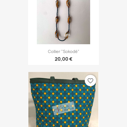
Collier "Sokodé"
20,00 €
favorite_border