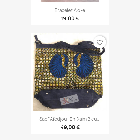
Bracelet Aloke
19,00 €
favorite_border
Sac "Afedjou" En Daim Bleu...
49,00 €