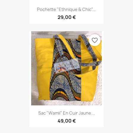
Pochette "Ethnique & Chic"...
29,00 €
favorite_border
Sac "Wamii" En Cuir Jaune...
49,00 €