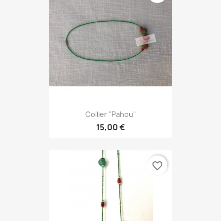
Collier "Pahou"
15,00 €
favorite_border