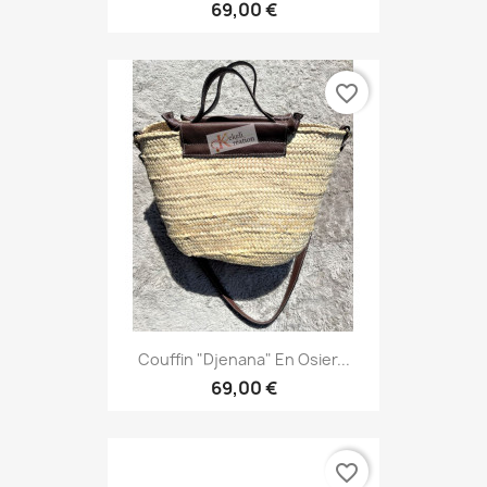
69,00 €
favorite_border
Couffin "Djenana" En Osier...
69,00 €
favorite_border