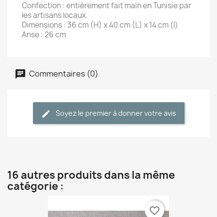
Confection : entièrement fait main en Tunisie par
les artisans locaux.
Dimensions : 36 cm (H) x 40 cm (L) x 14 cm (l)
Anse : 26 cm
Commentaires (0)
Soyez le premier à donner votre avis
16 autres produits dans la même
catégorie :
favorite_border