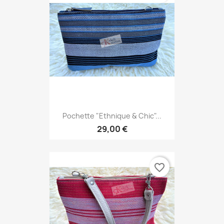
Pochette "Ethnique & Chic"...
29,00 €
favorite_border