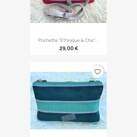
Pochette "Ethnique & Chic"...
29,00 €
favorite_border